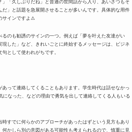
？」「久しぶりだね」と普通の世間話から入り、あいさつもそ
んだ」と話題を急展開させることが多いんです。具体的な用件
サインですよ⚠️
べるのも勧誘のサインの一つ。例えば「夢を叶えた友達がい
実現した」など、きれいごとに終始するメッセージは、ビジネ
文句として使われがちです。
があって連絡してくることもあります。学生時代は話せなかっ
て気になった、などの理由で勇気を出して連絡してくる人もいる
当時すでに何らかのアプローチがあったはずという見方もあり
、何かしら別の意図がある可能性も考えられるので、慎重に見