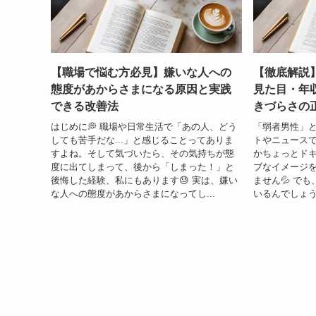
【職場で悩む方必見】嫌いな人への
【徹底解説
態度があからさまになる原因と実践
見た目・年
できる改善法
きづらさの
はじめに💭 職場や日常生活で「あの人、どう
「弱者男性」
しても苦手だな...」と感じることってありま
トやニュース
すよね。そして気づいたら、その気持ちが態
かちょっとド
度に出てしまって、後から「しまった！」と
ブなイメージ
後悔した経験、私にもあります😓 実は、嫌い
ません💦 で
な人への態度があからさまになってし...
いるんでしょう