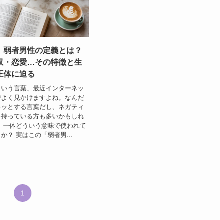
】弱者男性の定義とは？
収・恋愛…その特徴と生
正体に迫る
という言葉、最近インターネッ
でよく見かけますよね。なんだ
キッとする言葉だし、ネガティ
を持っている方も多いかもしれ
も、一体どういう意味で使われて
か？ 実はこの「弱者男...
1