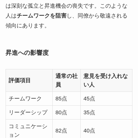
は深刻な孤立と昇進機会の喪失です。このような
人は
チームワークを阻害
し、同僚から敬遠される
傾向にあります。
昇進への影響度
通常の社
意見を受け入れな
評価項目
員
い人
チームワーク
85点
45点
リーダーシップ
80点
35点
コミュニケーシ
82点
40点
ョン