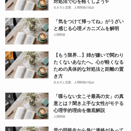
対処法で心を軽くしよう✨
生き方と恋愛、人間関係の悩み
「気をつけて帰ってね」がうざい
と感じる心理メカニズムを解明
人間関係
【もう限界…】姉が嫌いで関わり
たくないあなたへ。心が軽くなる
ための具体的な対処法と距離の置
き方
生き方と恋愛、人間関係の悩み
「喋らない女こそ最高の女」の真
意とは？聞き上手な女性がモテる
心理学的理由を徹底解説
人間関係
昔の同級生から急に連絡があって