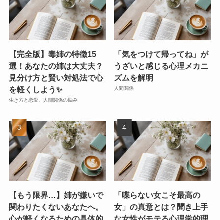
【完全版】毒姉の特徴15
「気をつけて帰ってね」が
選！あなたの姉は大丈夫？
うざいと感じる心理メカニ
見分け方と賢い対処法で心
ズムを解明
を軽くしよう✨
人間関係
生き方と恋愛、人間関係の悩み
【もう限界…】姉が嫌いで
「喋らない女こそ最高の
関わりたくないあなたへ。
女」の真意とは？聞き上手
心が軽くなるための具体的
な女性がモテる心理学的理